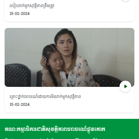
របៀបពាក់មួកសុវត្ថិភាពត្រឹមត្រូវ
15-02-2024
គ្រោះថ្នាក់ចរាចរណ៍ដោយការមិនពាក់មួកសុវត្ថិភាព
15-02-2024
គណៈកម្មាធិការជាតិសុវត្ថិភាពចរាចរណ៍ផ្លូវគោក