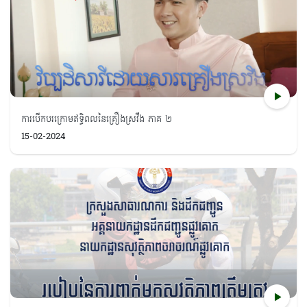
ការបើកបរក្រោមឥទ្ធិពលនៃគ្រឿងស្រវឹង ភាគ ២
15-02-2024