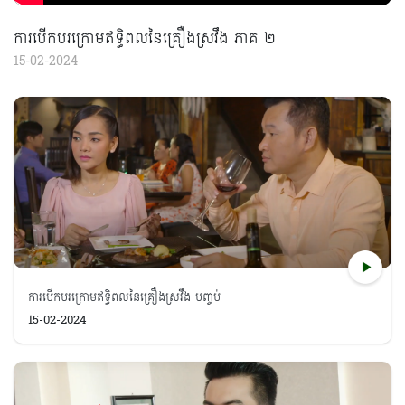
ការបើកបរក្រោមឥទ្ធិពលនៃគ្រឿងស្រវឹង ភាគ ២
15-02-2024
ការបើកបរក្រោមឥទ្ធិពលនៃគ្រឿងស្រវឹង បញ្ចប់
15-02-2024